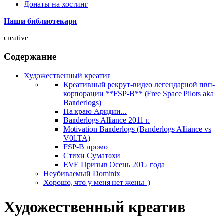
Донаты на хостинг
Наши библиотекари
creative
Содержание
Художественный креатив
Креативный рекрут-видео легендарной пвп-
корпорации **FSP-B** (Free Space Pilots aka
Banderlogs)
На краю Аридии...
Banderlogs Alliance 2011 г.
Motivation Banderlogs (Banderlogs Alliance vs
V0LTA)
FSP-B промо
Стихи Суматохи
EVE Призыв Осень 2012 года
Неубиваемый Dominix
Хорошо, что у меня нет жены :)
Художественный креатив